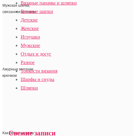
Вязаные панамы и шляпки
Мужская шапка,
Вязаные шапки
связанная крючком
Детские
Женские
Игрушки
Мужские
Отдых и досуг
Разное
Ажурные митенки
Тонкости вязания
крючком
Шарфы и снуды
Шляпки
Свежие записи
Как связать шапку