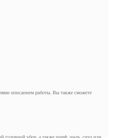
елями описанием работы. Вы также сможете
й головной убор, а также шарф, шаль, снуд или