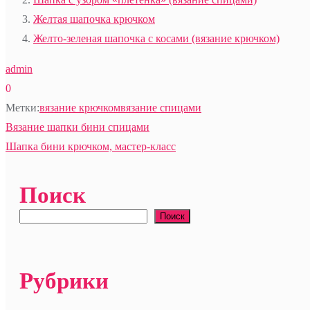
Желтая шапочка крючком
Желто-зеленая шапочка с косами (вязание крючком)
admin
0
Метки:
вязание крючком
вязание спицами
Навигация
Вязание шапки бини спицами
Шапка бини крючком, мастер-класс
по
Поиск
записям
Поиск
Рубрики