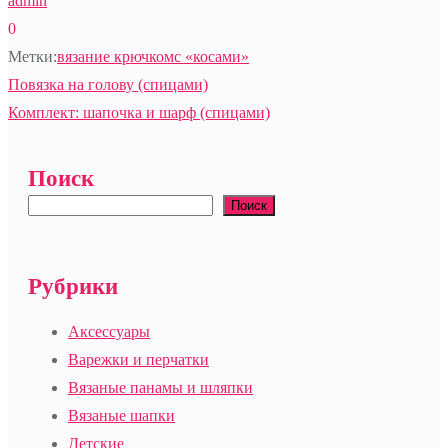
admin
0
Метки:
вязание крючком
с «косами»
Навигация
Повязка на голову (спицами)
по
Комплект: шапочка и шарф (спицами)
записям
Поиск
Поиск
Рубрики
Аксессуары
Варежки и перчатки
Вязаные панамы и шляпки
Вязаные шапки
Детские