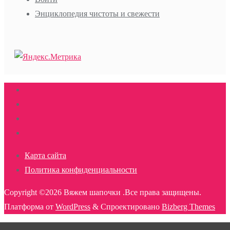
Энциклопедия чистоты и свежести
Карта сайта
Политика конфиденциальности
Copyright ©2026 Вяжем шапочки .Все права защищены.
Платформа от
WordPress
&
Спроектировано
Bizberg Themes